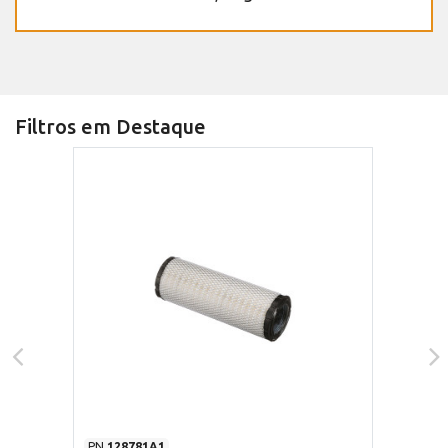
Filtros em Destaque
PN
128781A1