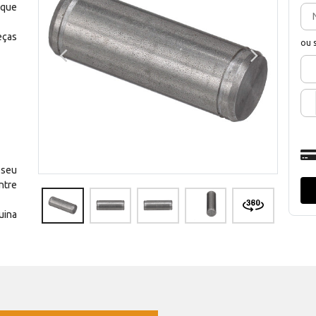
 que
eças
ou 
 seu
ntre
uina