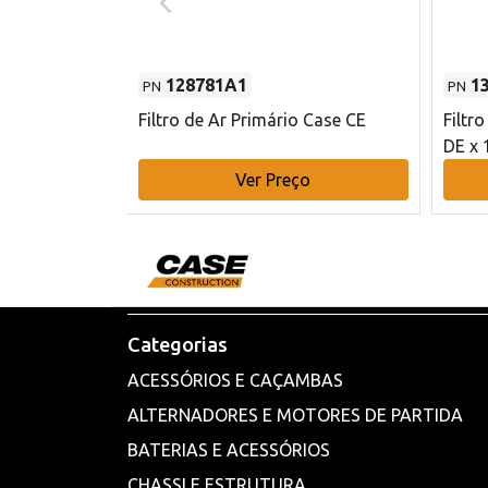
128781A1
1
PN
PN
l - 80 mm DE
Filtro de Ar Primário Case CE
Filtr
DE x 
o
Ver Preço
Categorias
ACESSÓRIOS E CAÇAMBAS
ALTERNADORES E MOTORES DE PARTIDA
BATERIAS E ACESSÓRIOS
CHASSI E ESTRUTURA