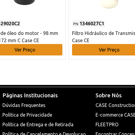
329020C2
1346027C1
PN
o de óleo do motor - 98 mm
Filtro Hidráulico de Transmi
172 mm C Case CE
Case CE
Ver Preço
Ver Preço
Páginas Institucionais
Sobre Nós
Dúvidas Frequentes
CASE Constructio
Política de Privacidade
E-commerce CAS
Política de Entrega e de Retirada
FLEETPRO
Política de Cancelamento e Devoluçao
Encontrar Conces