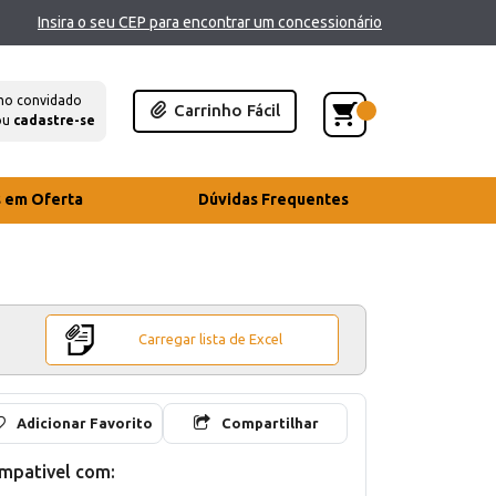
Insira o seu CEP para encontrar um concessionário
mo convidado
Carrinho Fácil
ou
cadastre-se
s em Oferta
Dúvidas Frequentes
Carregar lista de Excel
Adicionar Favorito
Compartilhar
mpativel com: