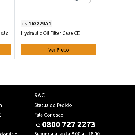
163279A1
48145970
PN
PN
ssão
Hydraulic Oil Filter Case CE
Filtro de com
x 75 mm L Ca
Ver Preço
V
SAC
n
Status do Pedido
E
Fale Conosco
0800 727 2273
Segunda à sexta 8:00 às 18:00
sionário