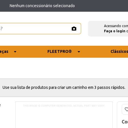
Nenhum concessionário selecionado
Acessando co
Faça o login
eças
FLEETPRO®
Clássico
Use sua lista de produtos para criar um carrinho em 3 passos rápidos.
e
Co