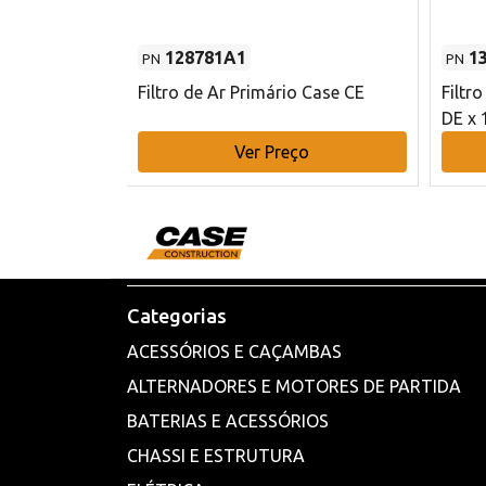
128781A1
1
PN
PN
l - 80 mm DE
Filtro de Ar Primário Case CE
Filtr
DE x 
o
Ver Preço
Categorias
ACESSÓRIOS E CAÇAMBAS
ALTERNADORES E MOTORES DE PARTIDA
BATERIAS E ACESSÓRIOS
CHASSI E ESTRUTURA