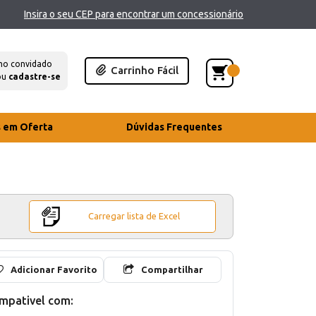
Insira o seu CEP para encontrar um concessionário
mo convidado
Carrinho Fácil
ou
cadastre-se
s em Oferta
Dúvidas Frequentes
Carregar lista de Excel
Adicionar Favorito
Compartilhar
mpativel com: