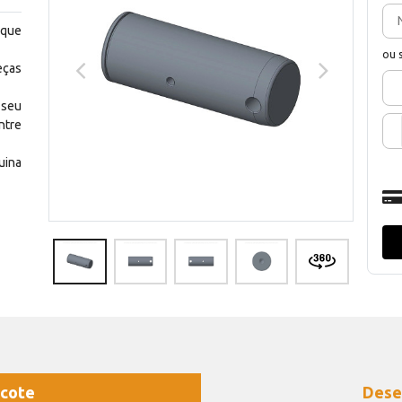
 que
ou 
eças
 seu
ntre
uina
cote
Dese