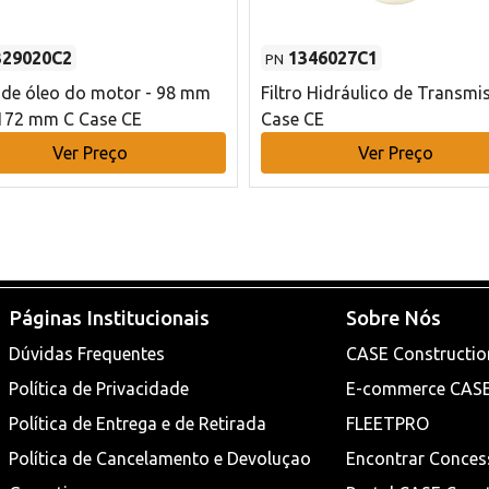
329020C2
1346027C1
PN
o de óleo do motor - 98 mm
Filtro Hidráulico de Transmi
172 mm C Case CE
Case CE
Ver Preço
Ver Preço
Páginas Institucionais
Sobre Nós
Dúvidas Frequentes
CASE Constructio
Política de Privacidade
E-commerce CAS
Política de Entrega e de Retirada
FLEETPRO
Política de Cancelamento e Devoluçao
Encontrar Conces