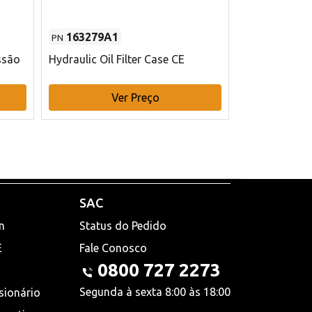
163279A1
48145970
PN
PN
ssão
Hydraulic Oil Filter Case CE
Filtro de com
x 75 mm L Ca
Ver Preço
V
SAC
n
Status do Pedido
E
Fale Conosco
0800 727 2273
Segunda à sexta 8:00 às 18:00
sionário