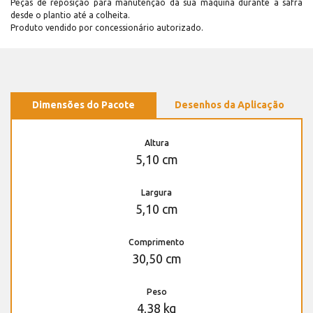
Peças de reposição para manutenção dá sua máquina durante a safra
desde o plantio até a colheita.
Produto vendido por concessionário autorizado.
Dimensões do Pacote
Desenhos da Aplicação
Altura
5,10 cm
Largura
5,10 cm
Comprimento
30,50 cm
Peso
4,38 kg