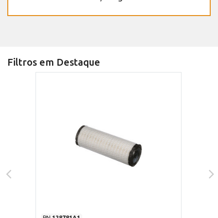
Filtros em Destaque
PN
128781A1