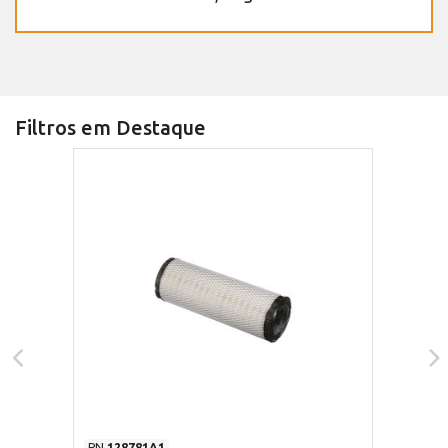
Filtros em Destaque
PN
128781A1