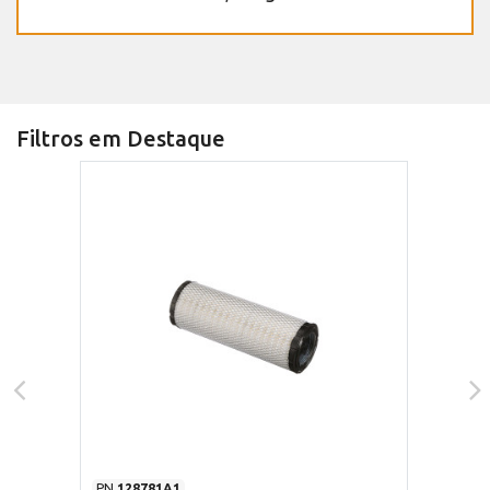
Filtros em Destaque
PN
128781A1