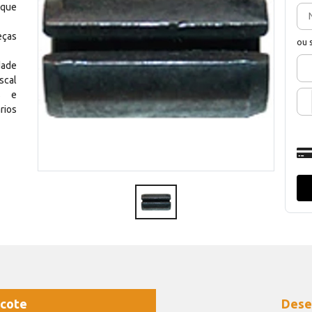
 que
eças
ou 
dade
scal
os e
rios
cote
Dese