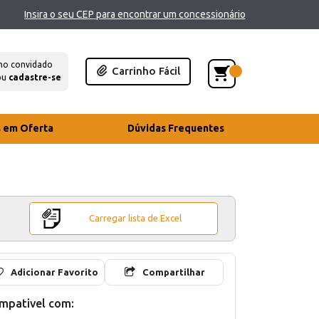
Insira o seu CEP para encontrar um concessionário
mo convidado
Carrinho Fácil
ou
cadastre-se
s em Oferta
Dúvidas Frequentes
Carregar lista de Excel
Adicionar Favorito
Compartilhar
mpativel com: