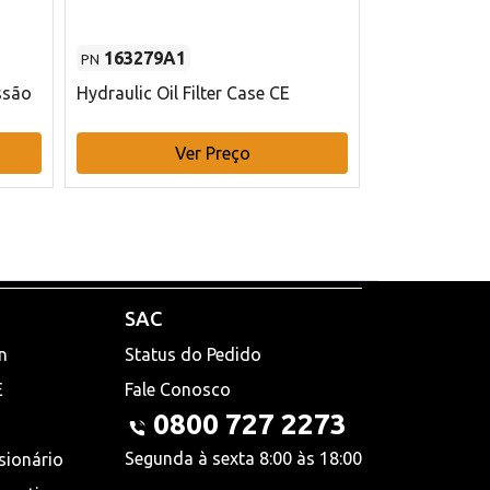
163279A1
48145970
PN
PN
ssão
Hydraulic Oil Filter Case CE
Filtro de com
x 75 mm L Ca
Ver Preço
V
SAC
n
Status do Pedido
E
Fale Conosco
0800 727 2273
Segunda à sexta 8:00 às 18:00
sionário