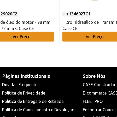
329020C2
1346027C1
PN
o de óleo do motor - 98 mm
Filtro Hidráulico de Transmi
172 mm C Case CE
Case CE
Ver Preço
Ver Preço
Páginas Institucionais
Sobre Nós
Dúvidas Frequentes
CASE Constructio
Política de Privacidade
E-commerce CAS
Política de Entrega e de Retirada
FLEETPRO
Política de Cancelamento e Devoluçao
Encontrar Conces