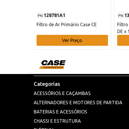
128781A1
1
PN
PN
l - 80 mm DE
Filtro de Ar Primário Case CE
Filtr
DE x 
o
Ver Preço
Categorias
ACESSÓRIOS E CAÇAMBAS
ALTERNADORES E MOTORES DE PARTIDA
BATERIAS E ACESSÓRIOS
CHASSI E ESTRUTURA