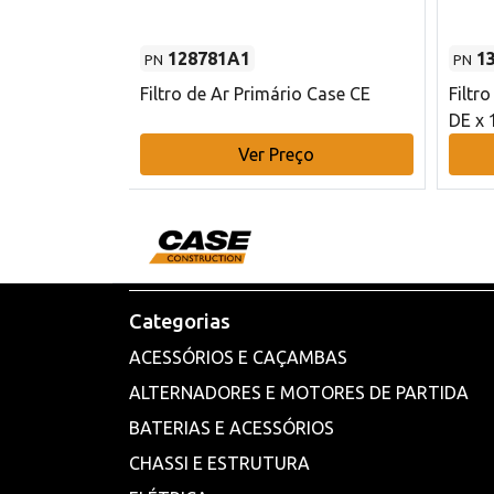
128781A1
1
PN
PN
l - 80 mm DE
Filtro de Ar Primário Case CE
Filtr
DE x 
o
Ver Preço
Categorias
ACESSÓRIOS E CAÇAMBAS
ALTERNADORES E MOTORES DE PARTIDA
BATERIAS E ACESSÓRIOS
CHASSI E ESTRUTURA