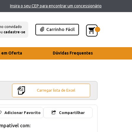
Insira o seu CEP para encontrar um concessionário
mo convidado
Carrinho Fácil
ou
cadastre-se
s em Oferta
Dúvidas Frequentes
Carregar lista de Excel
Adicionar Favorito
Compartilhar
mpativel com: