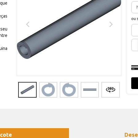
 que
eças
ou 
 seu
ntre
uina
cote
Dese