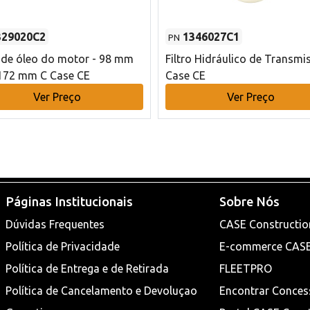
329020C2
1346027C1
PN
o de óleo do motor - 98 mm
Filtro Hidráulico de Transmi
172 mm C Case CE
Case CE
Ver Preço
Ver Preço
Páginas Institucionais
Sobre Nós
Dúvidas Frequentes
CASE Constructio
Política de Privacidade
E-commerce CAS
Política de Entrega e de Retirada
FLEETPRO
Política de Cancelamento e Devoluçao
Encontrar Conces