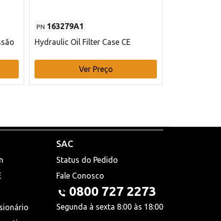
163279A1
48145970
PN
PN
ssão
Hydraulic Oil Filter Case CE
Filtro de com
x 75 mm L Ca
Ver Preço
V
SAC
n
Status do Pedido
E
Fale Conosco
0800 727 2273
Segunda à sexta 8:00 às 18:00
sionário