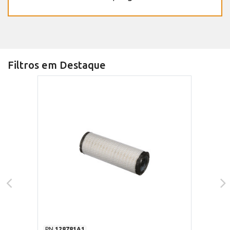
Filtros em Destaque
PN
128781A1