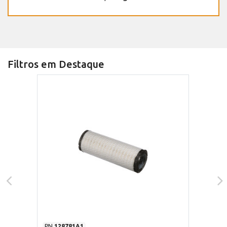
Filtros em Destaque
PN
128781A1