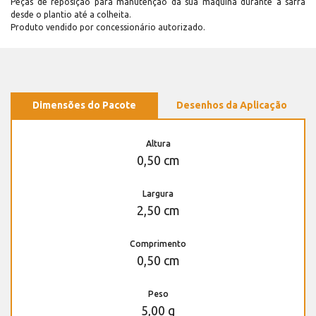
Peças de reposição para manutenção dá sua máquina durante a safra
desde o plantio até a colheita.
Produto vendido por concessionário autorizado.
Dimensões do Pacote
Desenhos da Aplicação
Altura
0,50 cm
Largura
2,50 cm
Comprimento
0,50 cm
Peso
5,00 g