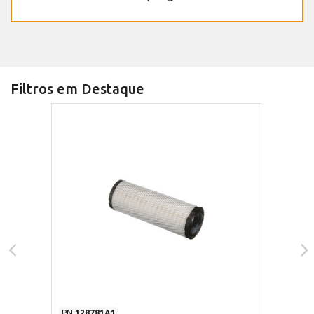
Filtros em Destaque
PN
128781A1