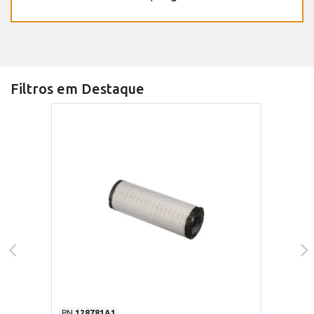
Filtros em Destaque
PN
128781A1