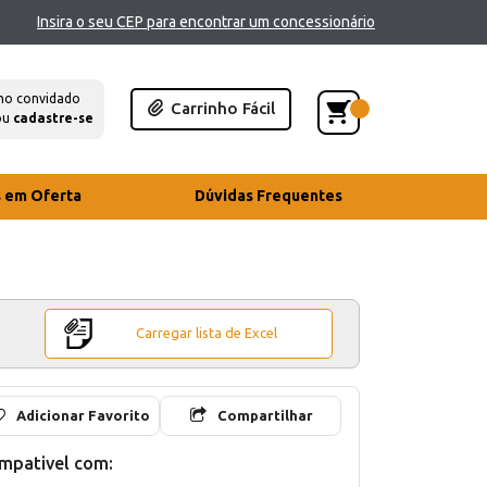
Insira o seu CEP para encontrar um concessionário
mo convidado
Carrinho Fácil
ou
cadastre-se
s em Oferta
Dúvidas Frequentes
Carregar lista de Excel
Adicionar Favorito
Compartilhar
mpativel com: