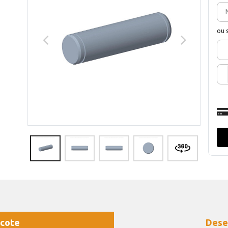
ou 
cote
Dese