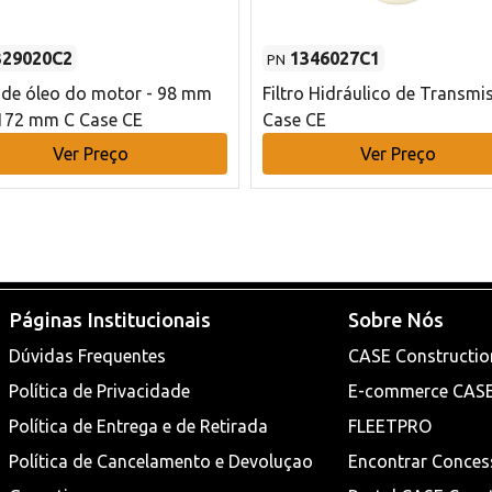
329020C2
1346027C1
PN
o de óleo do motor - 98 mm
Filtro Hidráulico de Transmi
172 mm C Case CE
Case CE
Ver Preço
Ver Preço
Páginas Institucionais
Sobre Nós
Dúvidas Frequentes
CASE Constructio
Política de Privacidade
E-commerce CAS
Política de Entrega e de Retirada
FLEETPRO
Política de Cancelamento e Devoluçao
Encontrar Conces