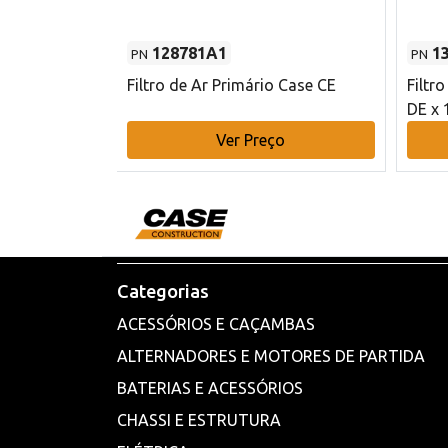
128781A1
1
PN
PN
l - 80 mm DE
Filtro de Ar Primário Case CE
Filtr
DE x 
o
Ver Preço
Categorias
ACESSÓRIOS E CAÇAMBAS
ALTERNADORES E MOTORES DE PARTIDA
BATERIAS E ACESSÓRIOS
CHASSI E ESTRUTURA