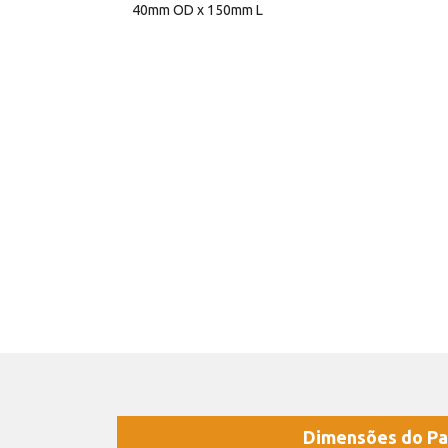
40mm OD x 150mm L
Dimensões do Pa