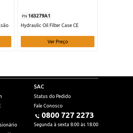
163279A1
48145970
PN
PN
ssão
Hydraulic Oil Filter Case CE
Filtro de com
x 75 mm L Ca
Ver Preço
V
SAC
n
Status do Pedido
E
Fale Conosco
0800 727 2273
Segunda à sexta 8:00 às 18:00
sionário