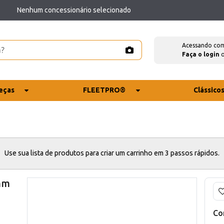
Nenhum concessionário selecionado
Acessando co
Faça o login
eças
FLEETPRO®
Clássico
Use sua lista de produtos para criar um carrinho em 3 passos rápidos.
mm
Co