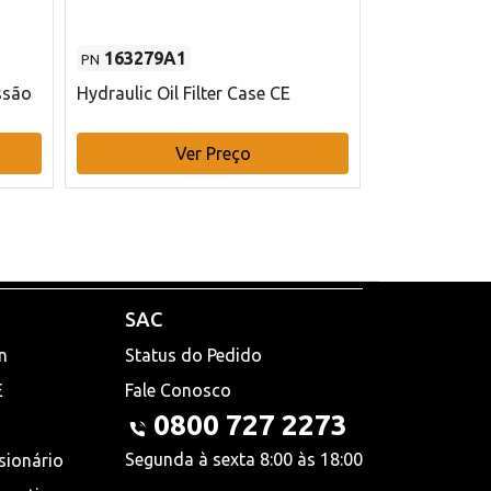
163279A1
48145970
PN
PN
ssão
Hydraulic Oil Filter Case CE
Filtro de com
x 75 mm L Ca
Ver Preço
V
SAC
n
Status do Pedido
E
Fale Conosco
0800 727 2273
Segunda à sexta 8:00 às 18:00
sionário