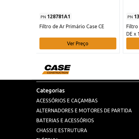
128781A1
1
PN
PN
l - 80 mm DE
Filtro de Ar Primário Case CE
Filtr
DE x 
o
Ver Preço
Categorias
ACESSÓRIOS E CAÇAMBAS
ALTERNADORES E MOTORES DE PARTIDA
BATERIAS E ACESSÓRIOS
CHASSI E ESTRUTURA