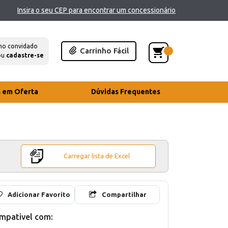
Insira o seu CEP para encontrar um concessionário
mo convidado
Carrinho Fácil
ou
cadastre-se
s em Oferta
Dúvidas Frequentes
Carregar lista de Excel
Adicionar Favorito
Compartilhar
mpativel com: