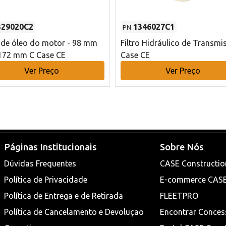
329020C2
1346027C1
PN
o de óleo do motor - 98 mm
Filtro Hidráulico de Transmi
172 mm C Case CE
Case CE
Ver Preço
Ver Preço
Páginas Institucionais
Sobre Nós
Dúvidas Frequentes
CASE Constructio
Política de Privacidade
E-commerce CAS
Política de Entrega e de Retirada
FLEETPRO
Política de Cancelamento e Devoluçao
Encontrar Conces