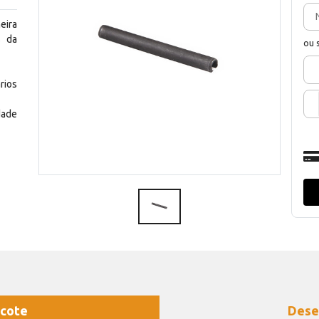
eira
s da
ou 
rios
dade
cote
Dese