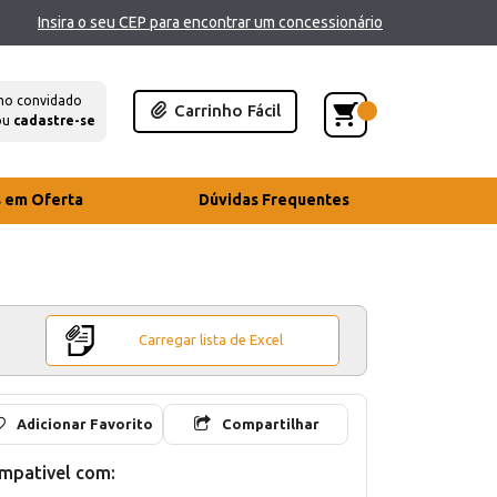
Insira o seu CEP para encontrar um concessionário
mo convidado
Carrinho Fácil
ou
cadastre-se
s em Oferta
Dúvidas Frequentes
Carregar lista de Excel
Adicionar Favorito
Compartilhar
mpativel com: