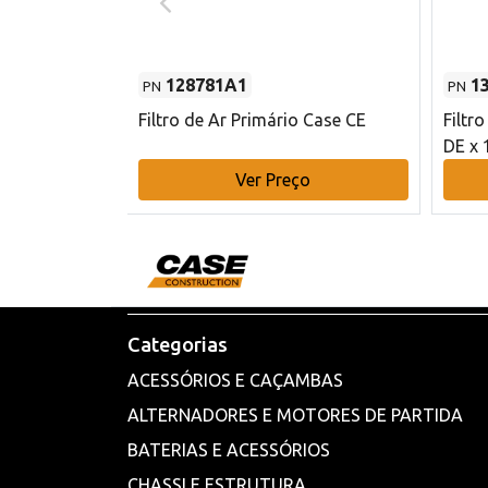
128781A1
1
PN
PN
l - 80 mm DE
Filtro de Ar Primário Case CE
Filtr
DE x 
o
Ver Preço
Categorias
ACESSÓRIOS E CAÇAMBAS
ALTERNADORES E MOTORES DE PARTIDA
BATERIAS E ACESSÓRIOS
CHASSI E ESTRUTURA