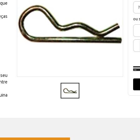
 que
eças
ou 
 seu
ntre
uina