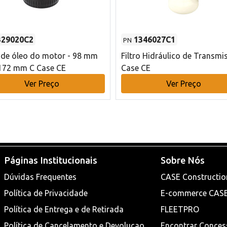
329020C2
1346027C1
PN
o de óleo do motor - 98 mm
Filtro Hidráulico de Transmi
172 mm C Case CE
Case CE
Ver Preço
Ver Preço
Páginas Institucionais
Sobre Nós
Dúvidas Frequentes
CASE Constructio
Política de Privacidade
E-commerce CAS
Política de Entrega e de Retirada
FLEETPRO
Política de Cancelamento e Devoluçao
Encontrar Conces