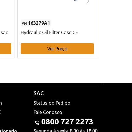
163279A1
48145970
PN
PN
ssão
Hydraulic Oil Filter Case CE
Filtro de com
x 75 mm L Ca
Ver Preço
V
SAC
n
Status do Pedido
E
Fale Conosco
0800 727 2273
Segunda à sexta 8:00 às 18:00
sionário