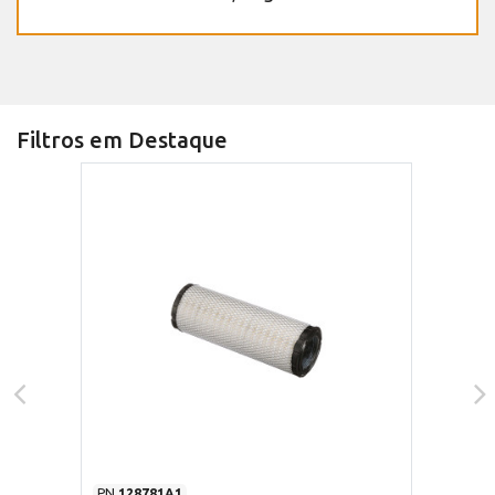
Filtros em Destaque
PN
128781A1