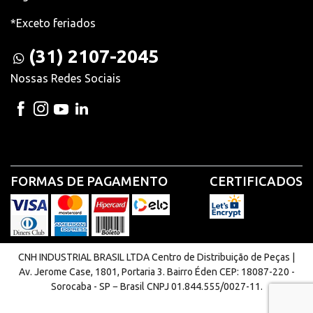
*Exceto feriados
(31) 2107-2045
Nossas Redes Sociais
FORMAS DE PAGAMENTO
CERTIFICADOS
CNH INDUSTRIAL BRASIL LTDA Centro de Distribuição de Peças |
Av. Jerome Case, 1801, Portaria 3. Bairro Éden CEP: 18087-220 -
Sorocaba - SP − Brasil CNPJ 01.844.555/0027-11.