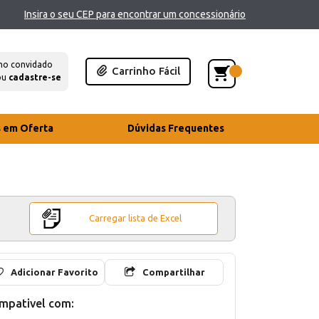
Insira o seu CEP para encontrar um concessionário
mo convidado
Carrinho Fácil
ou
cadastre-se
s em Oferta
Dúvidas Frequentes
Carregar lista de Excel
Adicionar Favorito
Compartilhar
mpativel com: