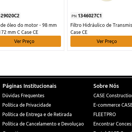
329020C2
1346027C1
PN
o de óleo do motor - 98 mm
Filtro Hidráulico de Transmi
172 mm C Case CE
Case CE
Ver Preço
Ver Preço
Páginas Institucionais
Sobre Nós
Dúvidas Frequentes
CASE Constructio
Política de Privacidade
E-commerce CAS
Política de Entrega e de Retirada
FLEETPRO
Política de Cancelamento e Devoluçao
Encontrar Conces