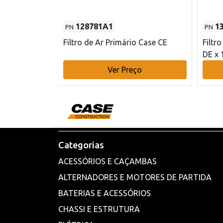
128781A1
1
PN
PN
l - 80 mm DE
Filtro de Ar Primário Case CE
Filtr
DE x 
o
Ver Preço
Categorias
ACESSÓRIOS E CAÇAMBAS
ALTERNADORES E MOTORES DE PARTIDA
BATERIAS E ACESSÓRIOS
CHASSI E ESTRUTURA