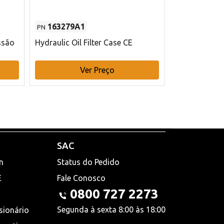
163279A1
48145970
PN
PN
ssão
Hydraulic Oil Filter Case CE
Filtro de com
x 75 mm L Ca
Ver Preço
V
SAC
n
Status do Pedido
E
Fale Conosco
0800 727 2273
Segunda à sexta 8:00 às 18:00
sionário