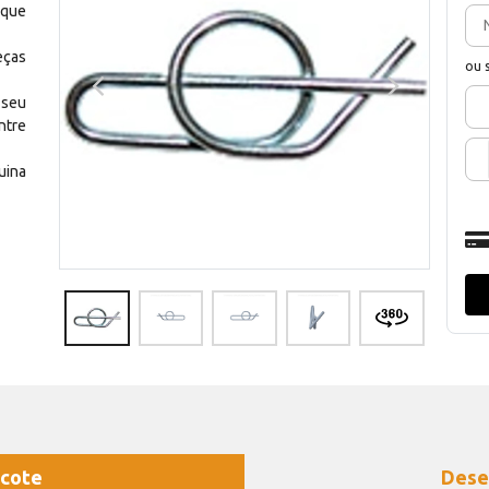
 que
eças
ou 
 seu
ntre
uina
cote
Dese