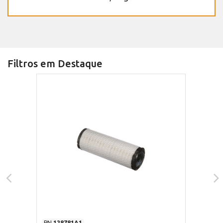
Filtros em Destaque
PN
128781A1