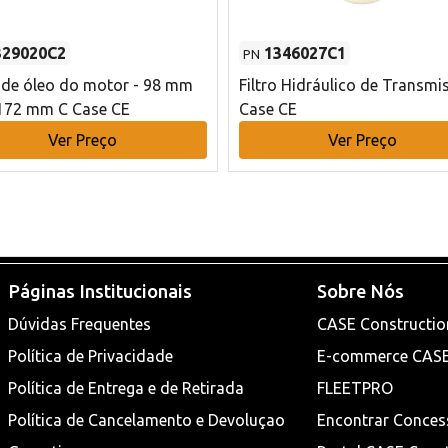
329020C2
1346027C1
PN
o de óleo do motor - 98 mm
Filtro Hidráulico de Transmi
172 mm C Case CE
Case CE
Ver Preço
Ver Preço
Páginas Institucionais
Sobre Nós
Dúvidas Frequentes
CASE Constructio
Política de Privacidade
E-commerce CAS
Política de Entrega e de Retirada
FLEETPRO
Política de Cancelamento e Devoluçao
Encontrar Conces