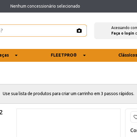
Nenhum concessionário selecionado
Acessando co
Faça o login
eças
FLEETPRO®
Clássico
Use sua lista de produtos para criar um carrinho em 3 passos rápidos.
2
Co