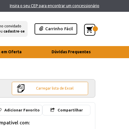
Insira o seu CEP para encontrar um concessionário
mo convidado
Carrinho Fácil
ou
cadastre-se
s em Oferta
Dúvidas Frequentes
Carregar lista de Excel
Adicionar Favorito
Compartilhar
mpativel com: