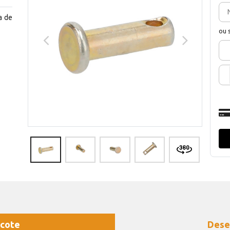
a de
ou 
cote
Dese