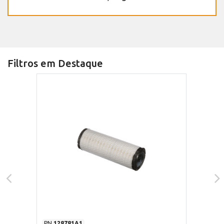
Filtros em Destaque
PN
128781A1