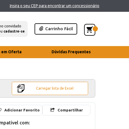
Insira o seu CEP para encontrar um concessionário
mo convidado
Carrinho Fácil
ou
cadastre-se
s em Oferta
Dúvidas Frequentes
Carregar lista de Excel
Adicionar Favorito
Compartilhar
mpativel com: