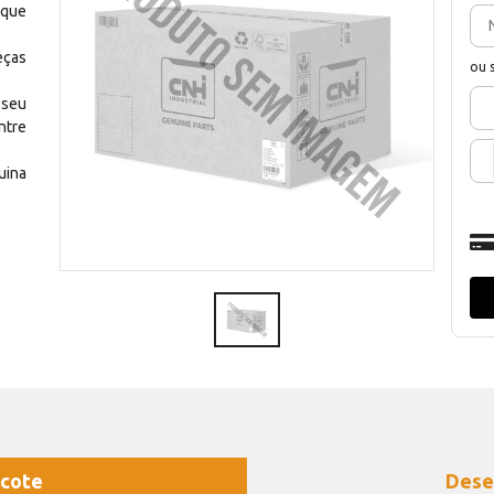
 que
eças
ou 
 seu
ntre
uina
cote
Dese