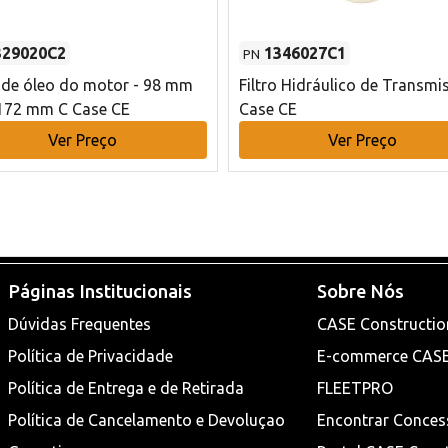
329020C2
1346027C1
PN
o de óleo do motor - 98 mm
Filtro Hidráulico de Transmi
172 mm C Case CE
Case CE
Ver Preço
Ver Preço
Páginas Institucionais
Sobre Nós
Dúvidas Frequentes
CASE Constructio
Política de Privacidade
E-commerce CAS
Política de Entrega e de Retirada
FLEETPRO
Política de Cancelamento e Devoluçao
Encontrar Conces