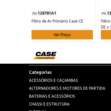
128781A1
1
PN
PN
l - 80 mm DE
Filtro de Ar Primário Case CE
Filtr
DE x 
o
Ver Preço
Categorias
ACESSÓRIOS E CAÇAMBAS
ALTERNADORES E MOTORES DE PARTIDA
BATERIAS E ACESSÓRIOS
CHASSI E ESTRUTURA