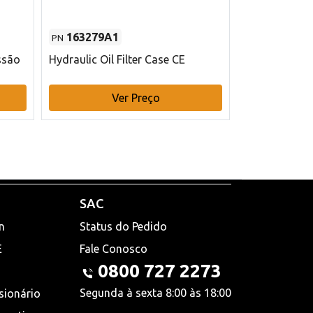
163279A1
48145970
PN
PN
ssão
Hydraulic Oil Filter Case CE
Filtro de com
x 75 mm L Ca
Ver Preço
V
SAC
n
Status do Pedido
E
Fale Conosco
0800 727 2273
Segunda à sexta 8:00 às 18:00
sionário