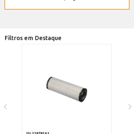
Filtros em Destaque
PN
128781A1