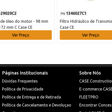
329020C2
1346027C1
PN
o de óleo do motor - 98 mm
Filtro Hidráulico de Transmi
172 mm C Case CE
Case CE
Ver Preço
Ver Preço
Páginas Institucionais
Sobre Nós
Dúvidas Frequentes
CASE Constructio
Política de Privacidade
E-commerce CAS
Política de Entrega e de Retirada
FLEETPRO
Política de Cancelamento e Devoluçao
Encontrar Conces