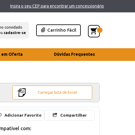
Insira o seu CEP para encontrar um concessionário
mo convidado
Carrinho Fácil
ou
cadastre-se
s em Oferta
Dúvidas Frequentes
Carregar lista de Excel
Adicionar Favorito
Compartilhar
mpativel com: