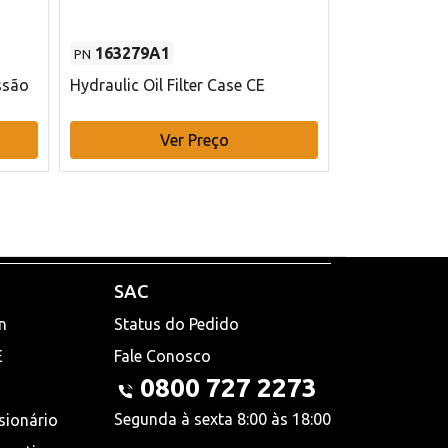
163279A1
48145970
PN
PN
ssão
Hydraulic Oil Filter Case CE
Filtro de com
x 75 mm L Ca
Ver Preço
V
SAC
n
Status do Pedido
E
Fale Conosco
0800 727 2273
Segunda à sexta 8:00 às 18:00
sionário