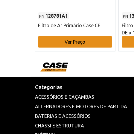
128781A1
1
PN
PN
l - 80 mm DE
Filtro de Ar Primário Case CE
Filtr
DE x 
o
Ver Preço
Categorias
ACESSÓRIOS E CAÇAMBAS
ALTERNADORES E MOTORES DE PARTIDA
BATERIAS E ACESSÓRIOS
CHASSI E ESTRUTURA