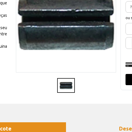
 que
eças
ou 
 seu
ntre
uina
cote
Dese