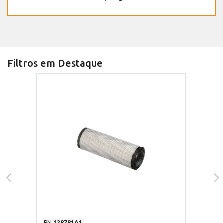
Filtros em Destaque
PN
128781A1