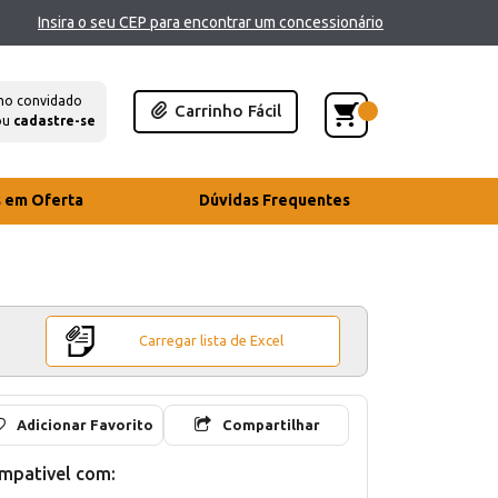
Insira o seu CEP para encontrar um concessionário
mo convidado
Carrinho Fácil
ou
cadastre-se
s em Oferta
Dúvidas Frequentes
Carregar lista de Excel
Adicionar Favorito
Compartilhar
mpativel com: