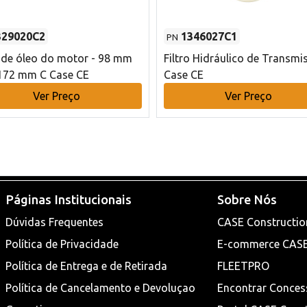
329020C2
1346027C1
PN
o de óleo do motor - 98 mm
Filtro Hidráulico de Transmi
172 mm C Case CE
Case CE
Ver Preço
Ver Preço
Páginas Institucionais
Sobre Nós
Dúvidas Frequentes
CASE Constructio
Política de Privacidade
E-commerce CAS
Política de Entrega e de Retirada
FLEETPRO
Política de Cancelamento e Devoluçao
Encontrar Conces