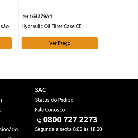
163279A1
48145970
PN
PN
ssão
Hydraulic Oil Filter Case CE
Filtro de com
x 75 mm L Ca
Ver Preço
V
SAC
n
Status do Pedido
E
Fale Conosco
0800 727 2273
Segunda à sexta 8:00 às 18:00
sionário