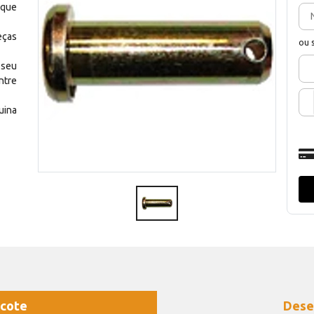
 que
eças
ou 
 seu
ntre
uina
cote
Dese