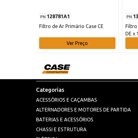
128781A1
1
PN
PN
l - 80 mm DE
Filtro de Ar Primário Case CE
Filtr
DE x 
o
Ver Preço
Categorias
ACESSÓRIOS E CAÇAMBAS
ALTERNADORES E MOTORES DE PARTIDA
BATERIAS E ACESSÓRIOS
CHASSI E ESTRUTURA