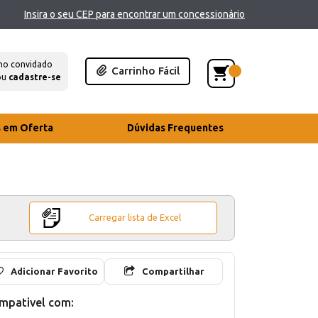
Insira o seu CEP para encontrar um concessionário
mo convidado
Carrinho Fácil
ou
cadastre-se
s em Oferta
Dúvidas Frequentes
Carregar lista de Excel
Adicionar Favorito
Compartilhar
mpativel com: