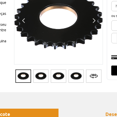
 que
eças
ou 
 seu
ntre
uina
cote
Dese