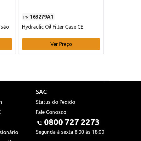
163279A1
48145970
PN
PN
ssão
Hydraulic Oil Filter Case CE
Filtro de com
x 75 mm L Ca
Ver Preço
V
SAC
n
Status do Pedido
E
Fale Conosco
0800 727 2273
Segunda à sexta 8:00 às 18:00
sionário