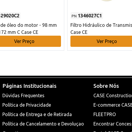
329020C2
1346027C1
PN
o de óleo do motor - 98 mm
Filtro Hidráulico de Transmi
172 mm C Case CE
Case CE
Ver Preço
Ver Preço
Páginas Institucionais
Sobre Nós
Dúvidas Frequentes
CASE Constructio
Política de Privacidade
E-commerce CAS
Política de Entrega e de Retirada
FLEETPRO
Política de Cancelamento e Devoluçao
Encontrar Conces