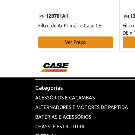
128781A1
1
PN
PN
l - 80 mm DE
Filtro de Ar Primário Case CE
Filtr
DE x 
o
Ver Preço
Categorias
ACESSÓRIOS E CAÇAMBAS
ALTERNADORES E MOTORES DE PARTIDA
BATERIAS E ACESSÓRIOS
CHASSI E ESTRUTURA