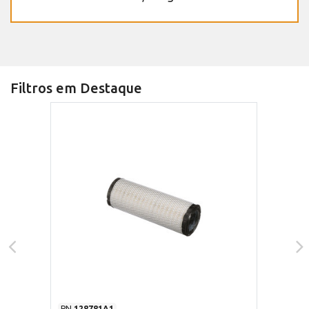
Filtros em Destaque
PN
128781A1