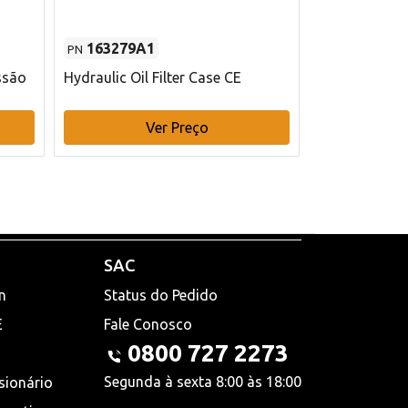
163279A1
48145970
PN
PN
ssão
Hydraulic Oil Filter Case CE
Filtro de com
x 75 mm L Ca
Ver Preço
V
SAC
n
Status do Pedido
E
Fale Conosco
0800 727 2273
Segunda à sexta 8:00 às 18:00
sionário