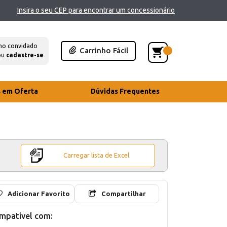
Insira o seu CEP para encontrar um concessionário
mo convidado
Carrinho Fácil
ou
cadastre-se
s em Oferta
Dúvidas Frequentes
Carregar lista de Excel
Adicionar Favorito
Compartilhar
mpativel com: