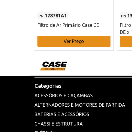
128781A1
1
PN
PN
l - 80 mm DE
Filtro de Ar Primário Case CE
Filtr
DE x 
o
Ver Preço
Categorias
ACESSÓRIOS E CAÇAMBAS
ALTERNADORES E MOTORES DE PARTIDA
BATERIAS E ACESSÓRIOS
CHASSI E ESTRUTURA