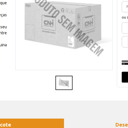
 que
eças
ou 
 seu
ntre
uina
cote
Dese