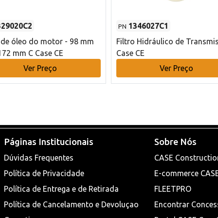
329020C2
1346027C1
PN
o de óleo do motor - 98 mm
Filtro Hidráulico de Transmi
172 mm C Case CE
Case CE
Ver Preço
Ver Preço
Páginas Institucionais
Sobre Nós
Dúvidas Frequentes
CASE Constructio
Política de Privacidade
E-commerce CAS
Política de Entrega e de Retirada
FLEETPRO
Política de Cancelamento e Devoluçao
Encontrar Conces