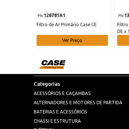
128781A1
1
PN
PN
l - 80 mm DE
Filtro de Ar Primário Case CE
Filtr
DE x 
o
Ver Preço
Categorias
ACESSÓRIOS E CAÇAMBAS
ALTERNADORES E MOTORES DE PARTIDA
BATERIAS E ACESSÓRIOS
CHASSI E ESTRUTURA