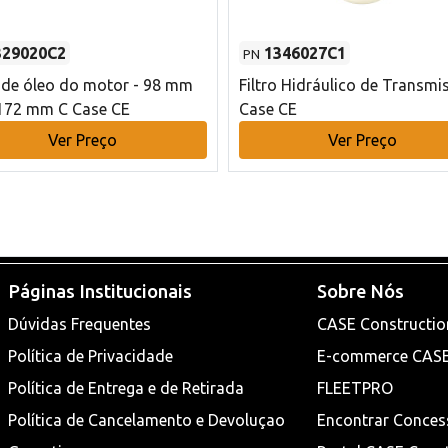
329020C2
1346027C1
PN
o de óleo do motor - 98 mm
Filtro Hidráulico de Transmi
172 mm C Case CE
Case CE
Ver Preço
Ver Preço
Páginas Institucionais
Sobre Nós
Dúvidas Frequentes
CASE Constructio
Política de Privacidade
E-commerce CAS
Política de Entrega e de Retirada
FLEETPRO
Política de Cancelamento e Devoluçao
Encontrar Conces