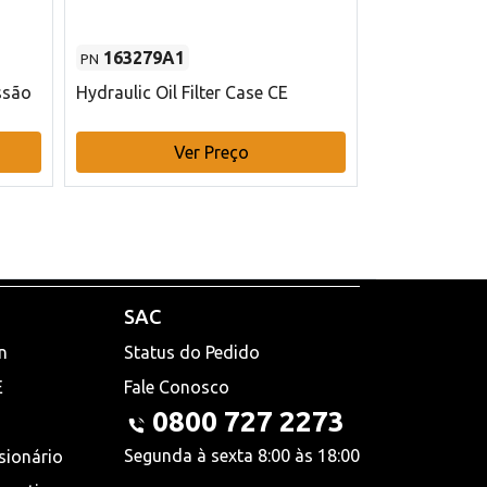
163279A1
48145970
PN
PN
ssão
Hydraulic Oil Filter Case CE
Filtro de com
x 75 mm L Ca
Ver Preço
V
SAC
n
Status do Pedido
E
Fale Conosco
0800 727 2273
Segunda à sexta 8:00 às 18:00
sionário