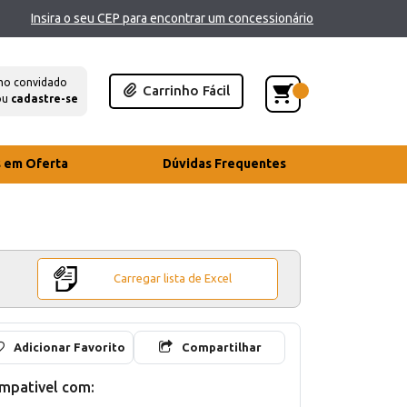
Insira o seu CEP para encontrar um concessionário
mo convidado
Carrinho Fácil
ou
cadastre-se
s em Oferta
Dúvidas Frequentes
Carregar lista de Excel
Adicionar Favorito
Compartilhar
mpativel com: