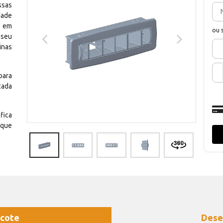
ssas
dade
e em
ou 
 seu
inas
para
cada
fica
 que
cote
Dese