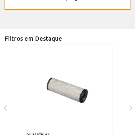
Filtros em Destaque
PN
128781A1