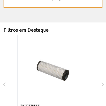
Filtros em Destaque
PN
128781A1