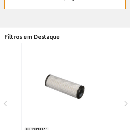
Filtros em Destaque
PN
128781A1