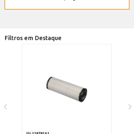
Filtros em Destaque
PN
128781A1