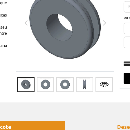
 que
eças
ou 
 seu
ntre
uina
cote
Dese