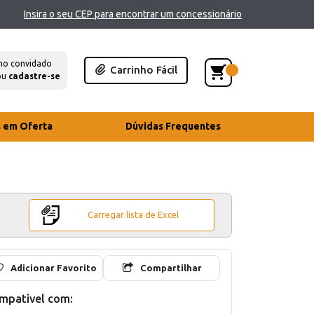
Insira o seu CEP para encontrar um concessionário
mo convidado
Carrinho Fácil
ou
cadastre-se
s em Oferta
Dúvidas Frequentes
Carregar lista de Excel
Adicionar Favorito
Compartilhar
mpativel com: