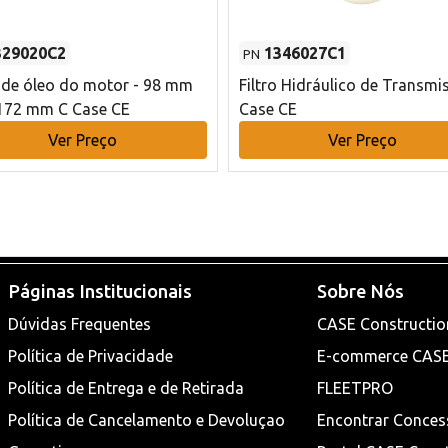
329020C2
1346027C1
PN
o de óleo do motor - 98 mm
Filtro Hidráulico de Transmi
172 mm C Case CE
Case CE
Ver Preço
Ver Preço
Páginas Institucionais
Sobre Nós
Dúvidas Frequentes
CASE Constructio
Política de Privacidade
E-commerce CAS
Política de Entrega e de Retirada
FLEETPRO
Política de Cancelamento e Devoluçao
Encontrar Conces