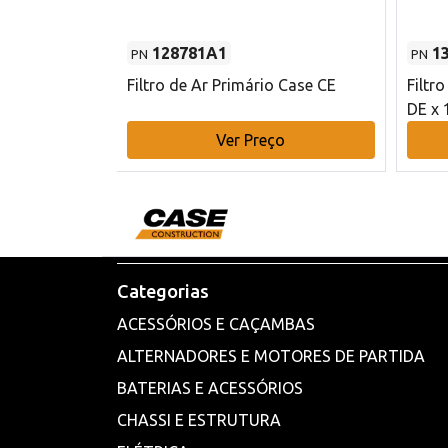
128781A1
1
PN
PN
l - 80 mm DE
Filtro de Ar Primário Case CE
Filtr
DE x 
o
Ver Preço
Categorias
ACESSÓRIOS E CAÇAMBAS
ALTERNADORES E MOTORES DE PARTIDA
BATERIAS E ACESSÓRIOS
CHASSI E ESTRUTURA