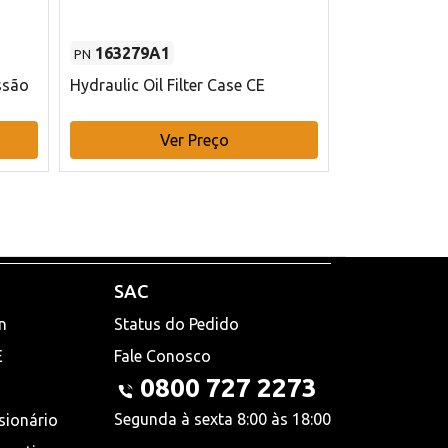
163279A1
48145970
PN
PN
ssão
Hydraulic Oil Filter Case CE
Filtro de com
x 75 mm L Ca
Ver Preço
V
SAC
n
Status do Pedido
E
Fale Conosco
0800 727 2273
Segunda à sexta 8:00 às 18:00
sionário