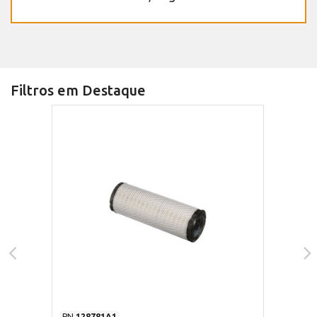
Filtros em Destaque
PN
128781A1