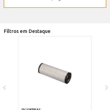
Filtros em Destaque
PN
128781A1