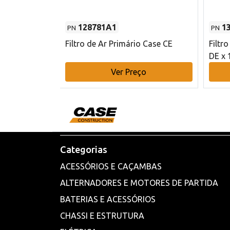
128781A1
1
PN
PN
l - 80 mm DE
Filtro de Ar Primário Case CE
Filtr
DE x 
o
Ver Preço
Categorias
ACESSÓRIOS E CAÇAMBAS
ALTERNADORES E MOTORES DE PARTIDA
BATERIAS E ACESSÓRIOS
CHASSI E ESTRUTURA