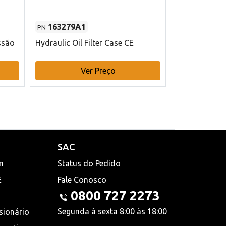
163279A1
48145970
PN
PN
ssão
Hydraulic Oil Filter Case CE
Filtro de com
x 75 mm L Ca
Ver Preço
V
SAC
n
Status do Pedido
E
Fale Conosco
0800 727 2273
Segunda à sexta 8:00 às 18:00
sionário