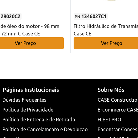
329020C2
1346027C1
PN
o de óleo do motor - 98 mm
Filtro Hidráulico de Transmi
172 mm C Case CE
Case CE
Ver Preço
Ver Preço
Páginas Institucionais
Sobre Nós
Dúvidas Frequentes
CASE Constructio
Política de Privacidade
E-commerce CAS
Política de Entrega e de Retirada
FLEETPRO
Política de Cancelamento e Devoluçao
Encontrar Conces