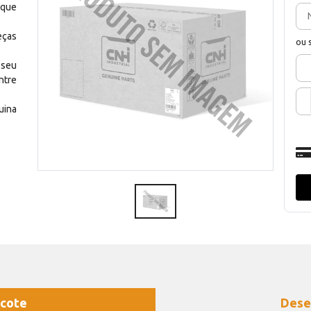
 que
eças
ou 
 seu
ntre
uina
cote
Dese