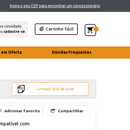
Insira o seu CEP para encontrar um concessionário
mo convidado
Carrinho Fácil
ou
cadastre-se
s em Oferta
Dúvidas Frequentes
Carregar lista de Excel
Adicionar Favorito
Compartilhar
mpativel com: