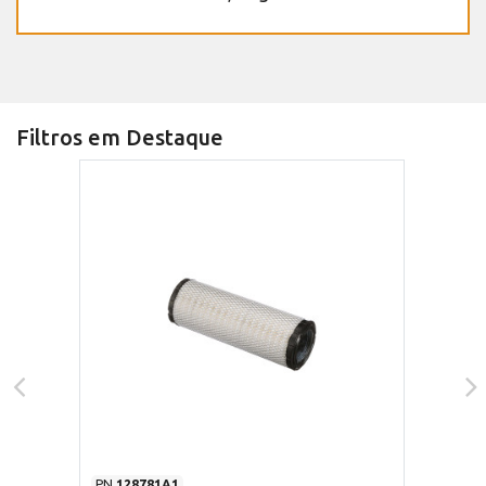
Filtros em Destaque
PN
128781A1