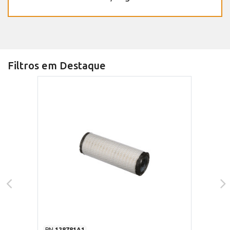
Filtros em Destaque
PN
128781A1