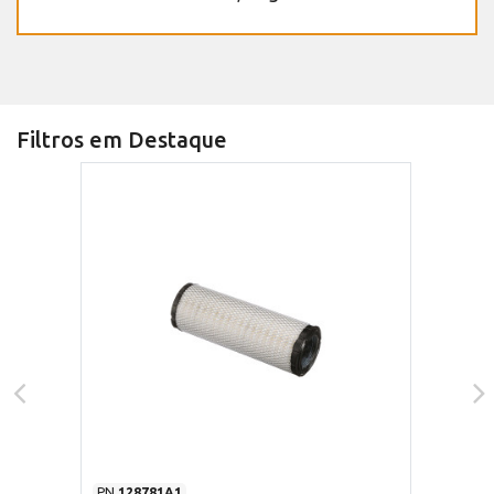
Filtros em Destaque
PN
128781A1