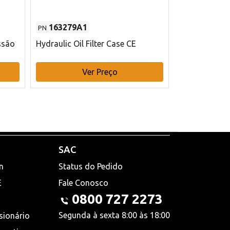
163279A1
48145970
PN
PN
ssão
Hydraulic Oil Filter Case CE
Filtro de com
x 75 mm L Ca
Ver Preço
V
SAC
n
Status do Pedido
E
Fale Conosco
0800 727 2273
Segunda à sexta 8:00 às 18:00
sionário