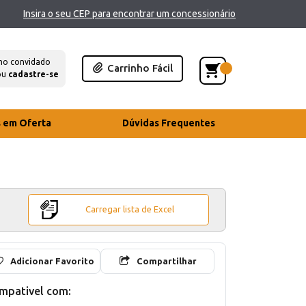
Insira o seu CEP para encontrar um concessionário
mo convidado
Carrinho Fácil
ou
cadastre-se
s em Oferta
Dúvidas Frequentes
Carregar lista de Excel
Adicionar Favorito
Compartilhar
mpativel com: