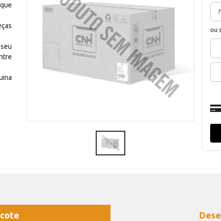
 que
eças
ou 
 seu
ntre
uina
cote
Dese