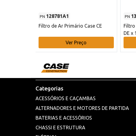
128781A1
1
PN
PN
l - 80 mm DE
Filtro de Ar Primário Case CE
Filtr
DE x 
o
Ver Preço
Categorias
ACESSÓRIOS E CAÇAMBAS
ALTERNADORES E MOTORES DE PARTIDA
BATERIAS E ACESSÓRIOS
CHASSI E ESTRUTURA