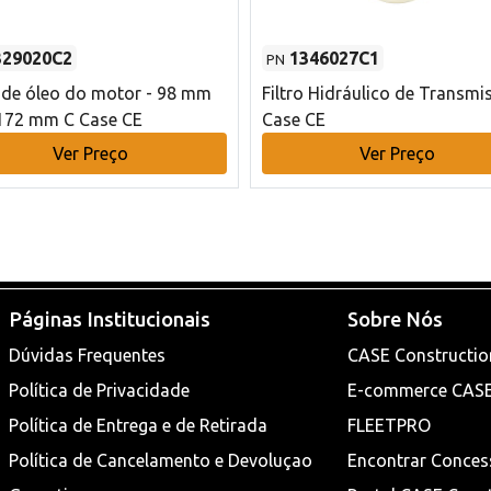
329020C2
1346027C1
PN
o de óleo do motor - 98 mm
Filtro Hidráulico de Transmi
172 mm C Case CE
Case CE
Ver Preço
Ver Preço
Páginas Institucionais
Sobre Nós
Dúvidas Frequentes
CASE Constructio
Política de Privacidade
E-commerce CAS
Política de Entrega e de Retirada
FLEETPRO
Política de Cancelamento e Devoluçao
Encontrar Conces