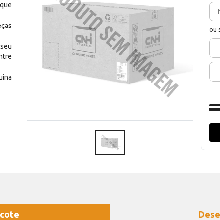
 que
eças
ou 
 seu
ntre
uina
cote
Dese