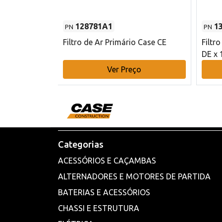
128781A1
1
PN
PN
l - 80 mm DE
Filtro de Ar Primário Case CE
Filtr
DE x 
o
Ver Preço
Categorias
ACESSÓRIOS E CAÇAMBAS
ALTERNADORES E MOTORES DE PARTIDA
BATERIAS E ACESSÓRIOS
CHASSI E ESTRUTURA