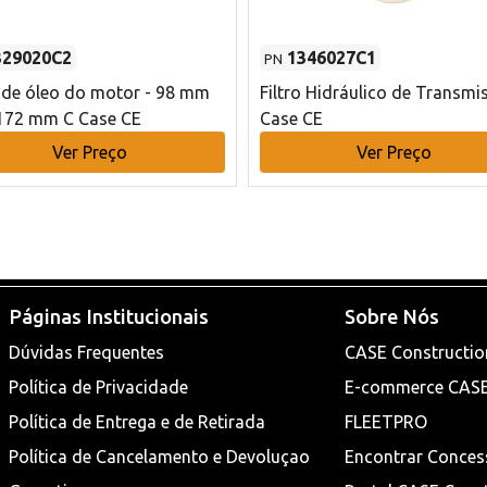
329020C2
1346027C1
PN
o de óleo do motor - 98 mm
Filtro Hidráulico de Transmi
172 mm C Case CE
Case CE
Ver Preço
Ver Preço
Páginas Institucionais
Sobre Nós
Dúvidas Frequentes
CASE Constructio
Política de Privacidade
E-commerce CAS
Política de Entrega e de Retirada
FLEETPRO
Política de Cancelamento e Devoluçao
Encontrar Conces