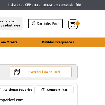
Insira o seu CEP para encontrar um concessionário
mo convidado
Carrinho Fácil
ou
cadastre-se
s em Oferta
Dúvidas Frequentes
Carregar lista de Excel
Adicionar Favorito
Compartilhar
mpativel com: