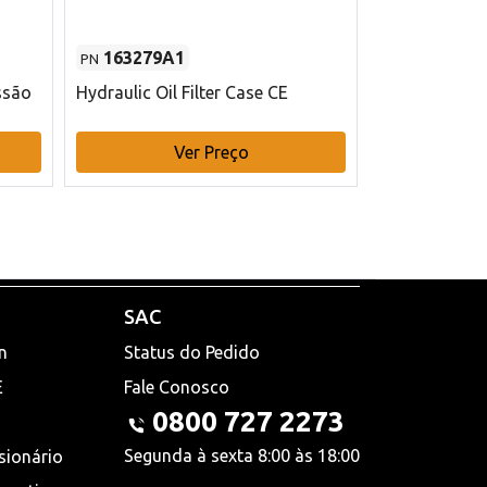
163279A1
48145970
PN
PN
ssão
Hydraulic Oil Filter Case CE
Filtro de com
x 75 mm L Ca
Ver Preço
V
SAC
n
Status do Pedido
E
Fale Conosco
0800 727 2273
Segunda à sexta 8:00 às 18:00
sionário