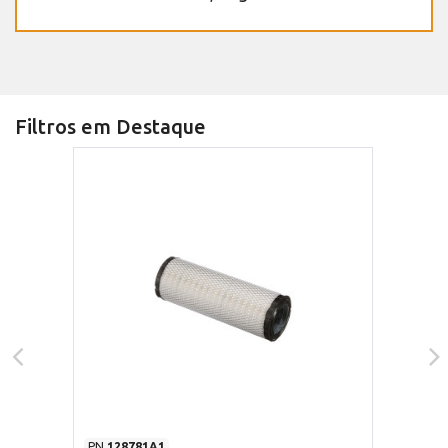
Filtros em Destaque
PN
128781A1