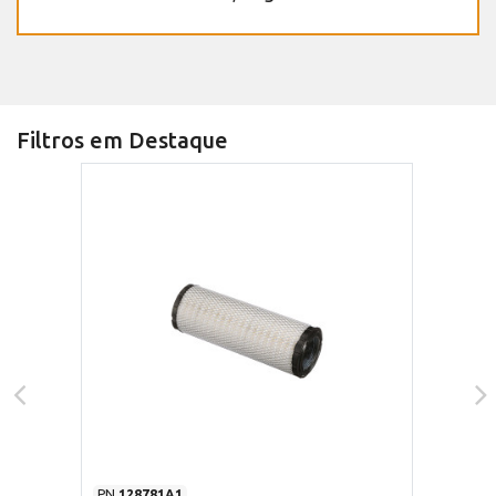
Filtros em Destaque
PN
128781A1