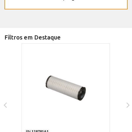
Filtros em Destaque
PN
128781A1