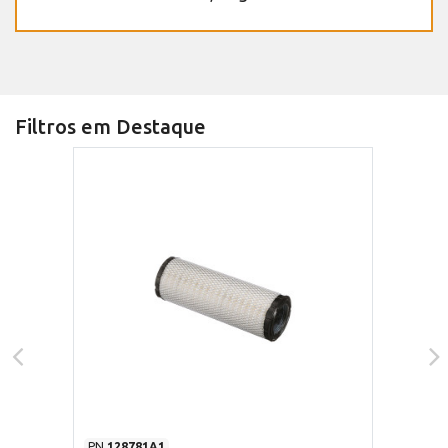
Filtros em Destaque
PN
128781A1