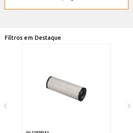
Filtros em Destaque
PN
128781A1