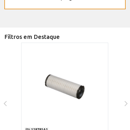
Filtros em Destaque
PN
128781A1