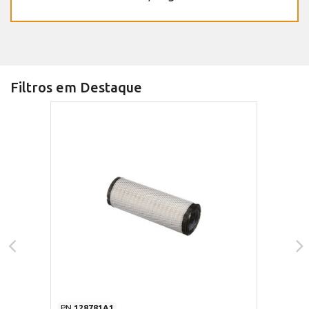
Filtros em Destaque
PN
128781A1